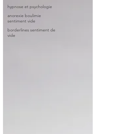
hypnose et psychologie
anorexie boulimie
sentiment vide
borderlines sentiment de
vide