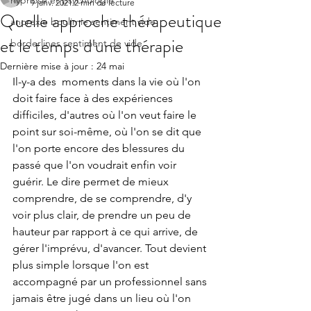
hypnose et psychologie
9 janv. 2021
2 min de lecture
Quelle approche thérapeutique
anorexie boulimie sentiment vide
et le temps d'une thérapie
borderlines sentiment de vide
Dernière mise à jour :
24 mai
Il-y-a des  moments dans la vie où l'on 
doit faire face à des expériences 
difficiles, d'autres où l'on veut faire le 
point sur soi-même, où l'on se dit que 
l'on porte encore des blessures du 
passé que l'on voudrait enfin voir 
guérir. Le dire permet de mieux 
comprendre, de se comprendre, d'y 
voir plus clair, de prendre un peu de 
hauteur par rapport à ce qui arrive, de 
gérer l'imprévu, d'avancer. Tout devient 
plus simple lorsque l'on est 
accompagné par un professionnel sans 
jamais être jugé dans un lieu où l'on 